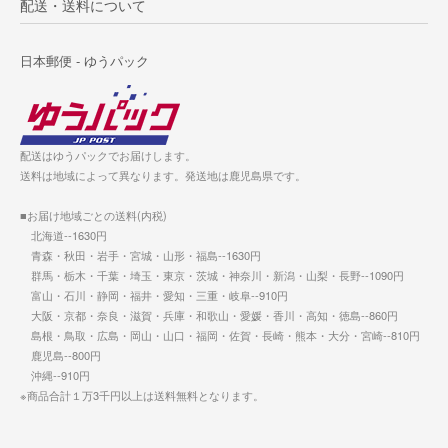
配送・送料について
日本郵便 - ゆうパック
配送はゆうパックでお届けします。
送料は地域によって異なります。発送地は鹿児島県です。
■お届け地域ごとの送料(内税)
北海道--1630円
青森・秋田・岩手・宮城・山形・福島--1630円
群馬・栃木・千葉・埼玉・東京・茨城・神奈川・新潟・山梨・長野--1090円
富山・石川・静岡・福井・愛知・三重・岐阜--910円
大阪・京都・奈良・滋賀・兵庫・和歌山・愛媛・香川・高知・徳島--860円
島根・鳥取・広島・岡山・山口・福岡・佐賀・長崎・熊本・大分・宮崎--810円
鹿児島--800円
沖縄--910円
※商品合計１万3千円以上は送料無料となります。