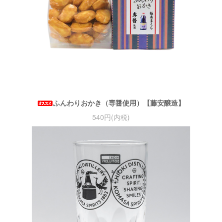
ふんわりおかき（専醤使用）【藤安醸造】
540円(内税)