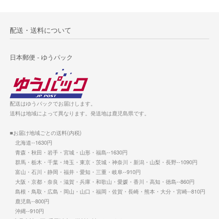
配送・送料について
日本郵便 - ゆうパック
配送はゆうパックでお届けします。
送料は地域によって異なります。発送地は鹿児島県です。
■お届け地域ごとの送料(内税)
北海道--1630円
青森・秋田・岩手・宮城・山形・福島--1630円
群馬・栃木・千葉・埼玉・東京・茨城・神奈川・新潟・山梨・長野--1090円
富山・石川・静岡・福井・愛知・三重・岐阜--910円
大阪・京都・奈良・滋賀・兵庫・和歌山・愛媛・香川・高知・徳島--860円
島根・鳥取・広島・岡山・山口・福岡・佐賀・長崎・熊本・大分・宮崎--810円
鹿児島--800円
沖縄--910円