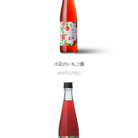
小正のいちご酒
968円(内税)