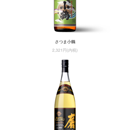
さつま小鶴
2,321円(内税)