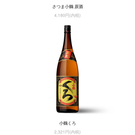
さつま小鶴 原酒
4,180円(内税)
小鶴くろ
2,321円(内税)