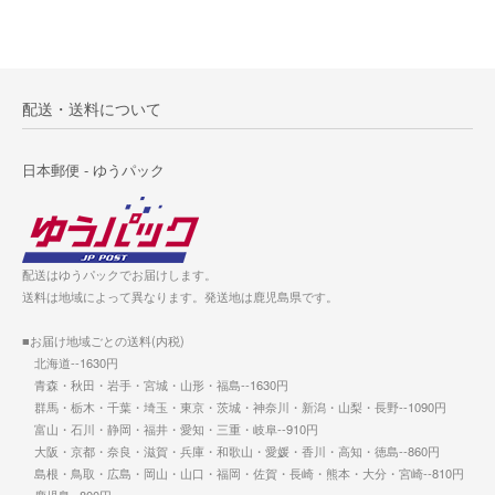
配送・送料について
日本郵便 - ゆうパック
配送はゆうパックでお届けします。
送料は地域によって異なります。発送地は鹿児島県です。
■お届け地域ごとの送料(内税)
北海道--1630円
青森・秋田・岩手・宮城・山形・福島--1630円
群馬・栃木・千葉・埼玉・東京・茨城・神奈川・新潟・山梨・長野--1090円
富山・石川・静岡・福井・愛知・三重・岐阜--910円
大阪・京都・奈良・滋賀・兵庫・和歌山・愛媛・香川・高知・徳島--860円
島根・鳥取・広島・岡山・山口・福岡・佐賀・長崎・熊本・大分・宮崎--810円
鹿児島--800円