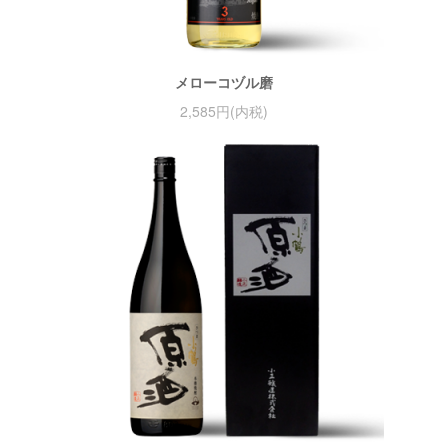
メローコヅル磨
2,585円(内税)