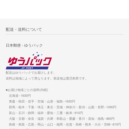
配送・送料について
日本郵便 - ゆうパック
配送はゆうパックでお届けします。
送料は地域によって異なります。発送地は鹿児島県です。
■お届け地域ごとの送料(内税)
北海道--1630円
青森・秋田・岩手・宮城・山形・福島--1630円
群馬・栃木・千葉・埼玉・東京・茨城・神奈川・新潟・山梨・長野--1090円
富山・石川・静岡・福井・愛知・三重・岐阜--910円
大阪・京都・奈良・滋賀・兵庫・和歌山・愛媛・香川・高知・徳島--860円
島根・鳥取・広島・岡山・山口・福岡・佐賀・長崎・熊本・大分・宮崎--810円