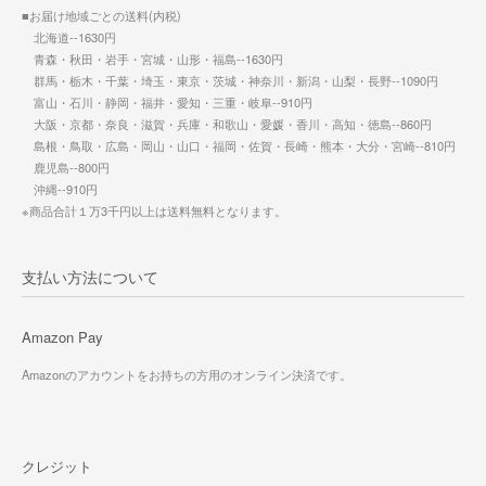
■お届け地域ごとの送料(内税)
北海道--1630円
青森・秋田・岩手・宮城・山形・福島--1630円
群馬・栃木・千葉・埼玉・東京・茨城・神奈川・新潟・山梨・長野--1090円
富山・石川・静岡・福井・愛知・三重・岐阜--910円
大阪・京都・奈良・滋賀・兵庫・和歌山・愛媛・香川・高知・徳島--860円
島根・鳥取・広島・岡山・山口・福岡・佐賀・長崎・熊本・大分・宮崎--810円
鹿児島--800円
沖縄--910円
※商品合計１万3千円以上は送料無料となります。
支払い方法について
Amazon Pay
Amazonのアカウントをお持ちの方用のオンライン決済です。
クレジット