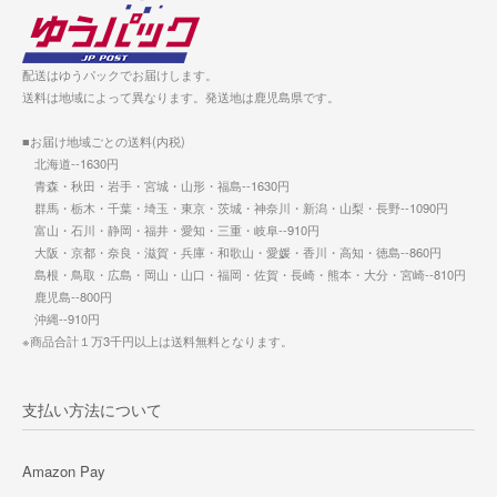
配送はゆうパックでお届けします。
送料は地域によって異なります。発送地は鹿児島県です。
■お届け地域ごとの送料(内税)
北海道--1630円
青森・秋田・岩手・宮城・山形・福島--1630円
群馬・栃木・千葉・埼玉・東京・茨城・神奈川・新潟・山梨・長野--1090円
富山・石川・静岡・福井・愛知・三重・岐阜--910円
大阪・京都・奈良・滋賀・兵庫・和歌山・愛媛・香川・高知・徳島--860円
島根・鳥取・広島・岡山・山口・福岡・佐賀・長崎・熊本・大分・宮崎--810円
鹿児島--800円
沖縄--910円
※商品合計１万3千円以上は送料無料となります。
支払い方法について
Amazon Pay